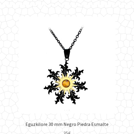
tiene
18€
múltiples
hasta
variantes.
30€
Las
opciones
se
pueden
elegir
en
la
página
de
producto
Eguzkilore 30 mm Negro Piedra Esmalte
35
€