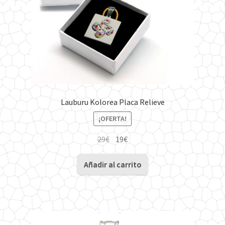
Lauburu Kolorea Placa Relieve
¡OFERTA!
El
El
29
€
19
€
precio
precio
original
actual
Añadir al carrito
era:
es:
29€.
19€.