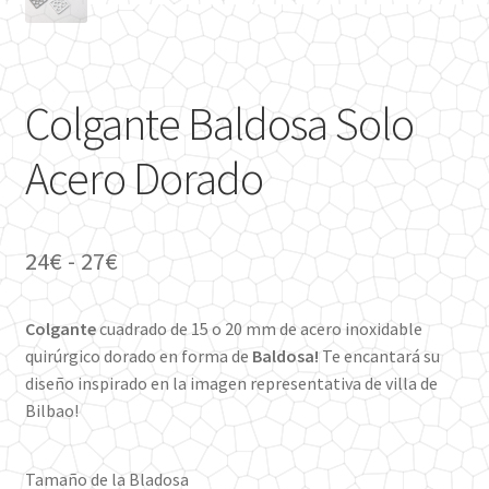
Colgante Baldosa Solo
Acero Dorado
Rango
24
€
-
27
€
de
Colgante
cuadrado de 15 o 20 mm de acero inoxidable
precios:
quirúrgico dorado en forma de
Baldosa!
Te encantará su
desde
diseño inspirado en la imagen representativa de villa de
Bilbao!
24€
hasta
Tamaño de la Bladosa