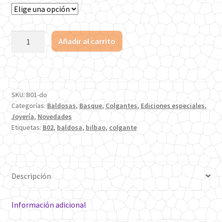
27€
Colgante
Añadir al carrito
Baldosa
Solo
Acero
Dorado
SKU:
B01-do
cantidad
Categorías:
Baldosas
,
Basque
,
Colgantes
,
Ediciones especiales
,
Joyería
,
Novedades
Etiquetas:
B02
,
baldosa
,
bilbao
,
colgante
Descripción
Información adicional