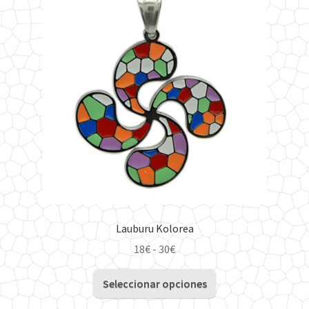
Lauburu Kolorea
Rango
18
€
-
30
€
de
Este
precios:
Seleccionar opciones
producto
desde