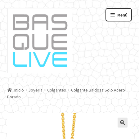
Ir
Ir
Menú
a
al
andir
la
contenido
navegación
nú
o
Inicio
Joyería
Colgantes
Colgante Baldosa Solo Acero
Dorado
🔍