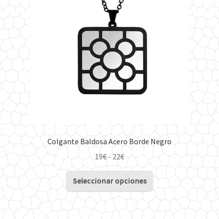
Colgante Baldosa Acero Borde Negro
Rango
19
€
-
22
€
de
Este
precios:
Seleccionar opciones
producto
desde
tiene
19€
múltiples
hasta