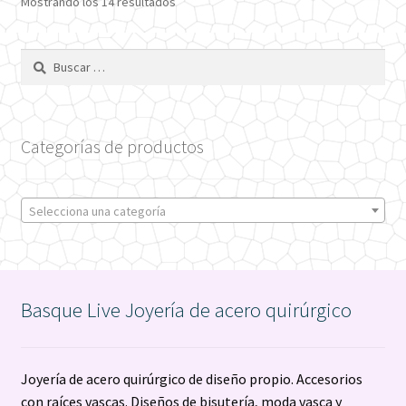
Ordenado
Mostrando los 14 resultados
por
los
Buscar:
últimos
Categorías de productos
Selecciona una categoría
Basque Live Joyería de acero quirúrgico
Joyería de acero quirúrgico de diseño propio. Accesorios
con raíces vascas. Diseños de bisutería, moda vasca y