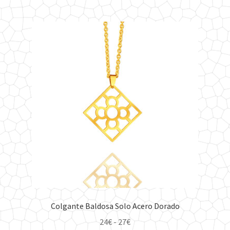
múltiples
hasta
variantes.
27€
Las
opciones
se
pueden
elegir
en
la
página
de
producto
Colgante Baldosa Solo Acero Dorado
Rango
24
€
-
27
€