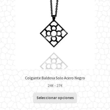
opciones
se
pueden
elegir
en
la
página
de
producto
Colgante Baldosa Solo Acero Negro
Rango
24
€
-
27
€
de
Este
precios:
Seleccionar opciones
producto
desde
tiene
24€