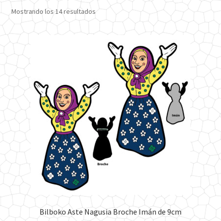
Ordenado
Mostrando los 14 resultados
por
los
últimos
Bilboko Aste Nagusia Broche Imán de 9cm