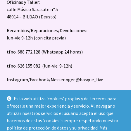
Oficinas y Taller:
calle Músico Sarasate nº 5
48014 – BILBAO (Deusto)
Recambios/Reparaciones/Devoluciones:
lun-vie 9-12h (con cita previa)
tfno. 688 772 128 (Whatsapp 24 horas)
tfno. 626 155 082 (lun-vie: 9-12h)
Instagram/Facebook/Messennger @basque_live
Esta web utiliza 'cookies' propias y de terceros para
ofrecerle una mejor experiencia y servicio. Al navegar o
utilizar nuestros servicios el usuario acepta el uso que
hacemos de estas 'cookies' siempre respetando nuestra
política de protección de datos y su privacidad.
Más
© Basque Live S.L. todos los diseños registrados