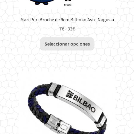
Mari Puri Broche de 9cm Bilboko Aste Nagusia
Rango
7
€
-
33
€
de
Este
precios:
Seleccionar opciones
producto
desde
tiene
7€
múltiples
hasta
variantes.
33€
Las
opciones
se
pueden
elegir
en
la
página