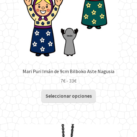
Mari Puri Imán de 9cm Bilboko Aste Nagusia
Rango
7
€
-
33
€
de
Este
precios:
Seleccionar opciones
producto
desde
tiene
7€
múltiples
hasta
variantes.
33€
Las