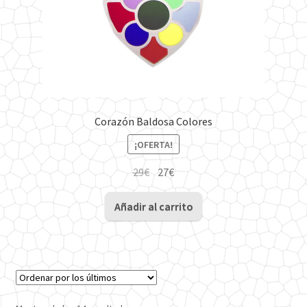
Corazón Baldosa Colores
¡OFERTA!
El
El
29
€
27
€
precio
precio
original
actual
Añadir al carrito
era:
es:
29€.
27€.