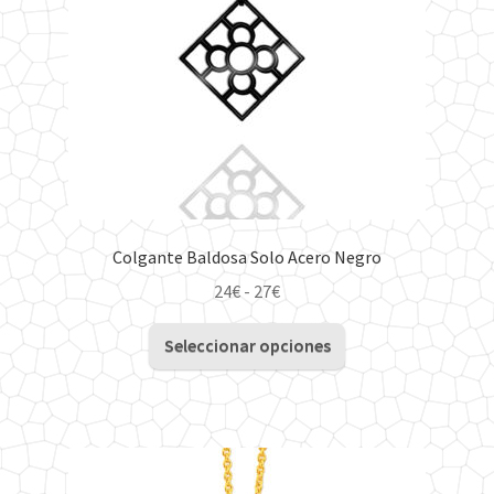
en
la
página
de
producto
Colgante Baldosa Solo Acero Negro
Rango
24
€
-
27
€
de
Este
precios:
Seleccionar opciones
producto
desde
tiene
24€
múltiples
hasta
variantes.
27€
Las