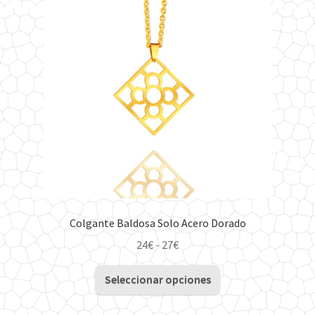
opciones
se
pueden
elegir
en
la
página
de
producto
Colgante Baldosa Solo Acero Dorado
Rango
24
€
-
27
€
de
Este
precios:
Seleccionar opciones
producto
desde
tiene
24€