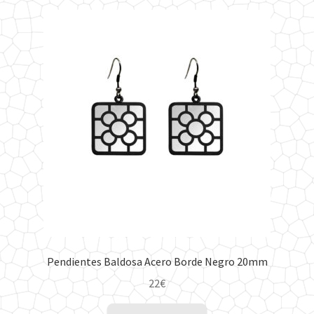
variantes.
22€
Las
opciones
se
pueden
elegir
en
la
página
de
producto
Pendientes Baldosa Acero Borde Negro 20mm
22
€