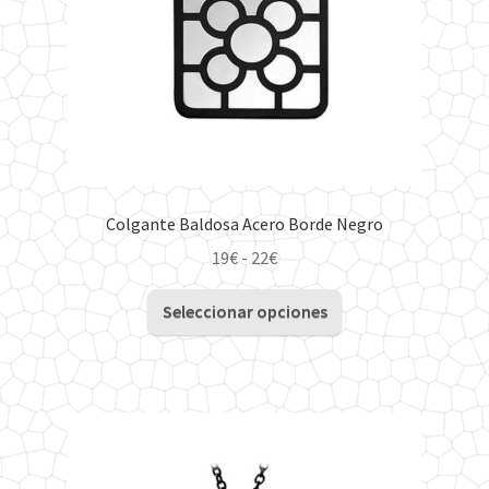
Colgante Baldosa Acero Borde Negro
Rango
19
€
-
22
€
de
Este
precios:
Seleccionar opciones
producto
desde
tiene
19€
múltiples
hasta
variantes.
22€
Las
opciones