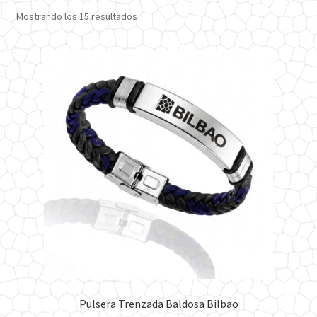
Ordenado
Mostrando los 15 resultados
por
los
últimos
Pulsera Trenzada Baldosa Bilbao