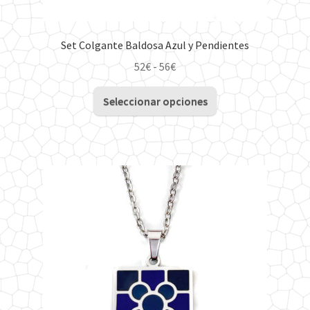
Set Colgante Baldosa Azul y Pendientes
Rango
52
€
-
56
€
de
Este
precios:
Seleccionar opciones
producto
desde
tiene
52€
múltiples
hasta
variantes.
56€
Las
opciones
se
pueden
elegir
en
la
página