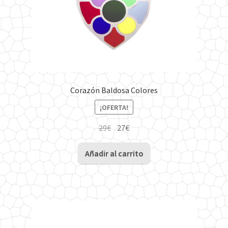
Corazón Baldosa Colores
¡OFERTA!
El
El
29
€
27
€
precio
precio
original
actual
Añadir al carrito
era:
es:
29€.
27€.