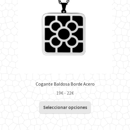
se
pueden
elegir
en
la
página
de
producto
Cogante Baldosa Borde Acero
Rango
19
€
-
22
€
de
Este
precios:
Seleccionar opciones
producto
desde
tiene
19€
múltiples
hasta