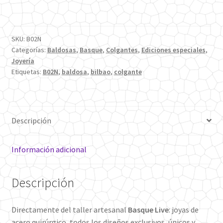
Borde
Acero
cantidad
SKU:
B02N
Categorías:
Baldosas
,
Basque
,
Colgantes
,
Ediciones especiales
,
Joyería
Etiquetas:
B02N
,
baldosa
,
bilbao
,
colgante
Descripción
Información adicional
Descripción
Directamente del taller artesanal
Basque Live
: joyas de
acero quirúrgico, todos los diseños exclusivos, únicos y