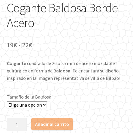
Cogante Baldosa Borde
Acero
Rango
19
€
-
22
€
de
Colgante
cuadrado de 20 o 25 mm de acero inoxidable
precios:
quirúrgico en forma de
Baldosa!
Te encantará su diseño
desde
inspirado en la imagen representativa de villa de Bilbao!
19€
hasta
Tamaño de la Baldosa
22€
Cogante
Añadir al carrito
Baldosa