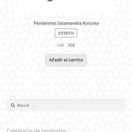
Pendientes Salamandra Kolorea
¡OFERTA!
El
El
34
€
30
€
precio
precio
original
actual
Añadir al carrito
era:
es:
34€.
30€.
Buscar:
Categorías de productos