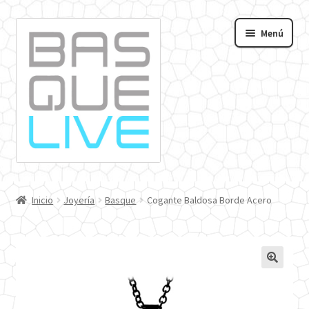
Ir
Ir
Menú
a
al
andir
la
contenido
navegación
nú
o
Inicio
Joyería
Basque
Cogante Baldosa Borde Acero
🔍