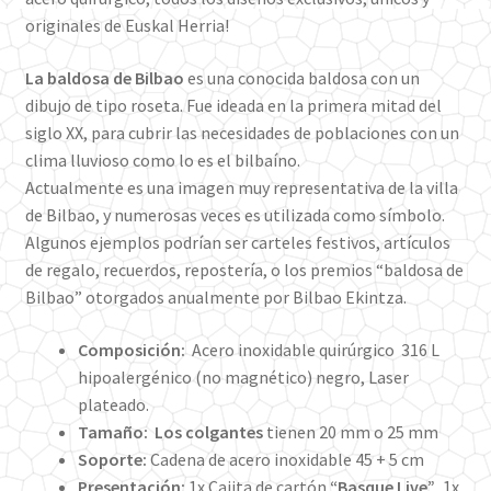
originales de Euskal Herria!
La baldosa de Bilbao
es una conocida baldosa con un
dibujo de tipo roseta. Fue ideada en la primera mitad del
siglo XX, para cubrir las necesidades de poblaciones con un
clima lluvioso como lo es el bilbaíno.
Actualmente es una imagen muy representativa de la villa
de Bilbao, y numerosas veces es utilizada como símbolo.
Algunos ejemplos podrían ser carteles festivos, artículos
de regalo, recuerdos, repostería, o los premios “baldosa de
Bilbao” otorgados anualmente por Bilbao Ekintza.
Composición:
Acero inoxidable quirúrgico 316 L
hipoalergénico (no magnético) negro, Laser
plateado.
Tamaño:
Los colgantes
tienen 20 mm o 25 mm
Soporte:
Cadena de acero inoxidable 45 + 5 cm
Presentación:
1x Cajita de cartón
“Basque Live”
, 1x