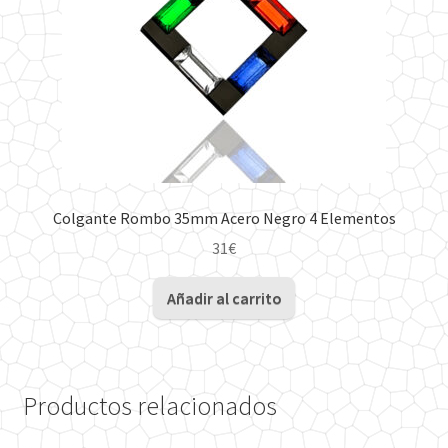
en
la
página
de
producto
Colgante Rombo 35mm Acero Negro 4 Elementos
31
€
Añadir al carrito
Productos relacionados