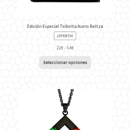
Edición Especial Txibirita Acero Beltza
¡OFERTA!
Rango
22
€
-
54
€
de
Este
precios:
Seleccionar opciones
producto
desde
tiene
22€
múltiples
hasta
variantes.
54€
Las
opciones
se
pueden
elegir