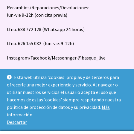
Recambios/Reparaciones/Devoluciones:
lun-vie 9-12h (con cita previa)
tfno. 688 772 128 (Whatsapp 24 horas)
tfno. 626 155 082 (lun-vie: 9-12h)
Instagram/Facebook/Messennger @basque_live
Esta web utiliza 'cookies' propias y de terceros para
ofrecerle una mejor experiencia y servicio. Al navegar o
utilizar nuestros servicios el usuario acepta el uso que
hacemos de estas 'cookies' siempre respetando nuestra
política de protección de datos y su privacidad.
Más
© Basque Live S.L. todos los diseños registrados
información
Política de privacidad
Construido con WooCommerce
.
Descartar