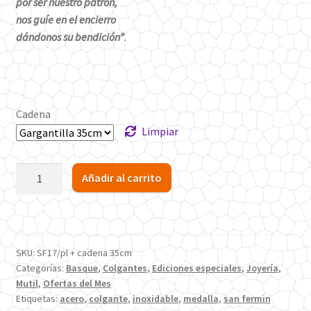
por ser nuestro patrón,
nos guíe en el encierro
dándonos su bendición”
.
Cadena
Limpiar
Colgante
Añadir al carrito
San
Fermín
17mm
acero
SKU:
SF17/pl + cadena 35cm
cantidad
Categorías:
Basque
,
Colgantes
,
Ediciones especiales
,
Joyería
,
Mutil
,
Ofertas del Mes
Etiquetas:
acero
,
colgante
,
inoxidable
,
medalla
,
san fermin