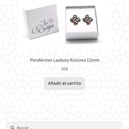
la
página
de
producto
Pendientes Lauburu Kolorea 12mm
30
€
Añadir al carrito
Buscar: