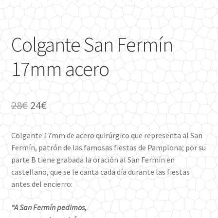
Colgante San Fermín
17mm acero
El
El
28
€
24
€
precio
precio
Colgante 17mm de acero quirúrgico que representa al San
original
actual
Fermín, patrón de las famosas fiestas de Pamplona; por su
era:
es:
parte B tiene grabada la oración al San Fermín en
castellano, que se le canta cada día durante las fiestas
28€.
24€.
antes del encierro:
“A San Fermín pedimos,