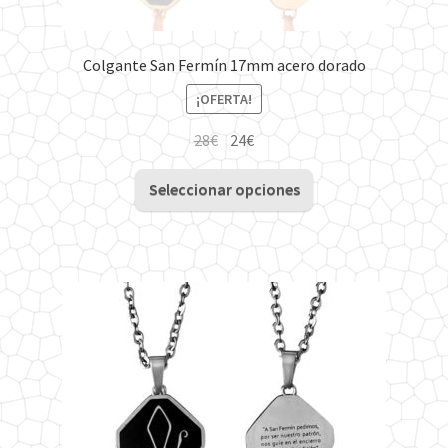
Colgante San Fermín 17mm acero dorado
¡OFERTA!
El
El
28
€
24
€
precio
precio
Este
original
actual
Seleccionar opciones
producto
era:
es:
tiene
28€.
24€.
múltiples
variantes.
Las
opciones
se
pueden
elegir
en