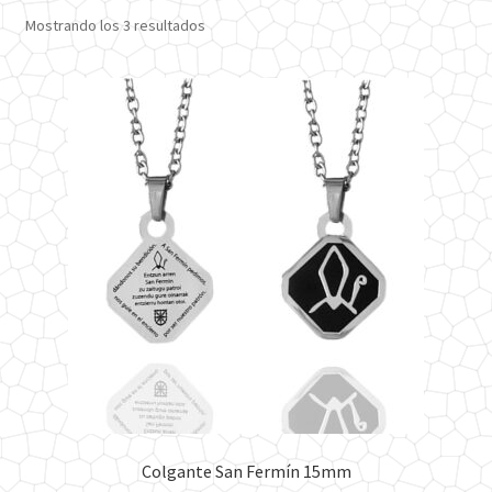
Ordenado
Mostrando los 3 resultados
por
los
últimos
Colgante San Fermín 15mm