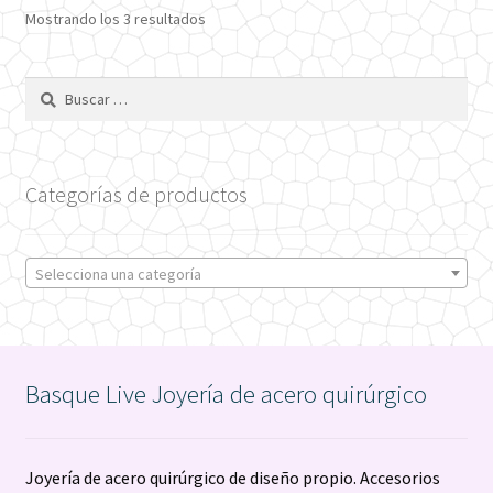
opciones
Ordenado
Mostrando los 3 resultados
se
por
pueden
los
Buscar:
últimos
elegir
en
la
página
Categorías de productos
de
producto
Selecciona una categoría
Basque Live Joyería de acero quirúrgico
Joyería de acero quirúrgico de diseño propio. Accesorios