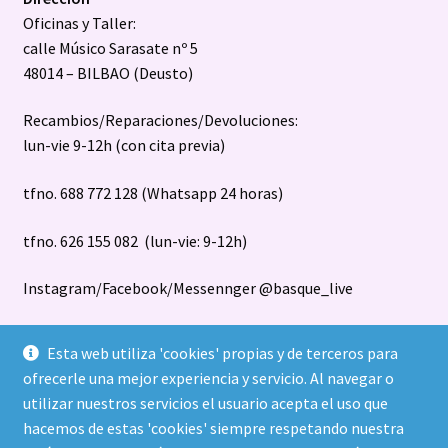
Oficinas y Taller:
calle Músico Sarasate nº 5
48014 – BILBAO (Deusto)
Recambios/Reparaciones/Devoluciones:
lun-vie 9-12h (con cita previa)
tfno. 688 772 128 (Whatsapp 24 horas)
tfno. 626 155 082 (lun-vie: 9-12h)
Instagram/Facebook/Messennger @basque_live
Esta web utiliza 'cookies' propias y de terceros para
ofrecerle una mejor experiencia y servicio. Al navegar o
utilizar nuestros servicios el usuario acepta el uso que
hacemos de estas 'cookies' siempre respetando nuestra