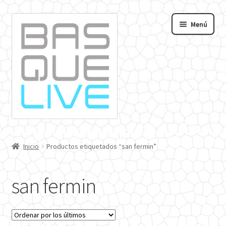
Ir
Ir
Menú
a
al
andir
la
contenido
navegación
nú
o
Inicio
Productos etiquetados “san fermin”
san fermin