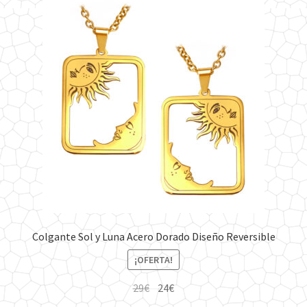
Colgante Sol y Luna Acero Dorado Diseño Reversible
¡OFERTA!
El
El
29
€
24
€
precio
precio