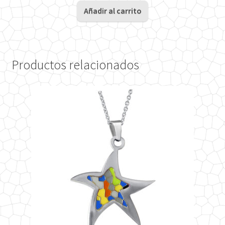
original
actual
Añadir al carrito
era:
es:
29€.
24€.
Productos relacionados