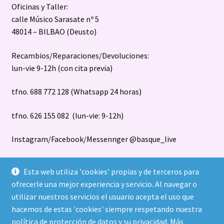
Oficinas y Taller:
calle Músico Sarasate nº 5
48014 – BILBAO (Deusto)
Recambios/Reparaciones/Devoluciones:
lun-vie 9-12h (con cita previa)
tfno. 688 772 128 (Whatsapp 24 horas)
tfno. 626 155 082 (lun-vie: 9-12h)
Instagram/Facebook/Messennger @basque_live
Esta web utiliza 'cookies' propias y de terceros para
ofrecerle una mejor experiencia y servicio. Al navegar o
utilizar nuestros servicios el usuario acepta el uso que
hacemos de estas 'cookies' siempre respetando nuestra
política de protección de datos y su privacidad.
Más