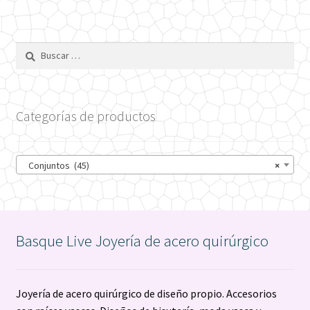
hasta
variantes.
65€
Las
opciones
Buscar:
se
pueden
elegir
Categorías de productos
en
la
página
Conjuntos (45)
×
de
producto
Basque Live Joyería de acero quirúrgico
Joyería de acero quirúrgico de diseño propio. Accesorios