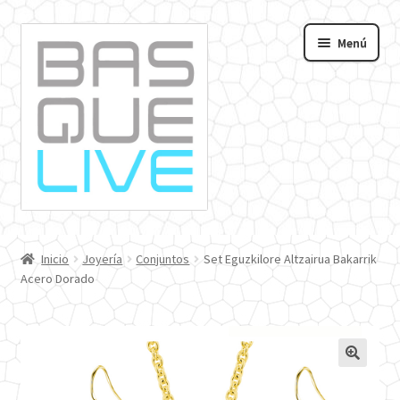
Ir
Ir
Menú
a
al
andir
la
contenido
navegación
nú
o
Inicio
Joyería
Conjuntos
Set Eguzkilore Altzairua Bakarrik
Acero Dorado
🔍