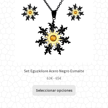
se
pueden
elegir
en
la
página
de
producto
Set Eguzkilore Acero Negro Esmalte
Rango
63
€
-
65
€
de
Este
precios:
Seleccionar opciones
producto
desde
tiene
63€
múltiples