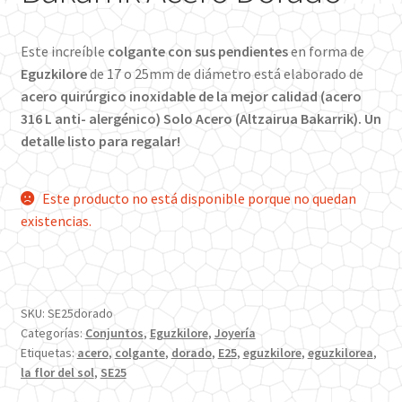
Este increíble
colgante con sus pendientes
en forma de
Eguzkilore
de 17 o 25mm de diámetro está elaborado de
acero quirúrgico inoxidable de la mejor calidad (acero
316 L anti- alergénico) Solo Acero (Altzairua Bakarrik). Un
detalle listo para regalar!
Este producto no está disponible porque no quedan
existencias.
SKU:
SE25dorado
Categorías:
Conjuntos
,
Eguzkilore
,
Joyería
Etiquetas:
acero
,
colgante
,
dorado
,
E25
,
eguzkilore
,
eguzkilorea
,
la flor del sol
,
SE25