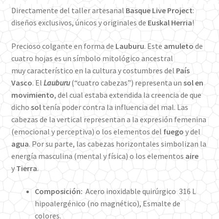
Directamente del taller artesanal
Basque Live Project
:
diseños exclusivos, únicos y originales de
Euskal Herria
!
Precioso colgante en forma de
Lauburu
. Este
amuleto
de
cuatro hojas es un símbolo mitológico ancestral
muy característico en la cultura y costumbres del
País
Vasco
. El
Lauburu
(“cuatro cabezas”) representa un
sol en
movimiento
, del cual estaba extendida la creencia de que
dicho
sol
tenía poder contra la influencia del mal. Las
cabezas de la vertical representan a la expresión femenina
(emocional y perceptiva) o los elementos del
fuego
y del
agua
. Por su parte, las cabezas horizontales simbolizan la
energía masculina (mental y física) o los elementos
aire
y
Tierra
.
Composición:
Acero inoxidable quirúrgico 316 L
hipoalergénico (no magnético), Esmalte de
colores.