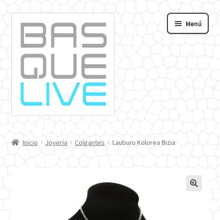
Ir
Ir
Menú
a
al
andir
la
contenido
navegación
nú
o
Inicio
Joyería
Colgantes
Lauburu Kolorea Bizia
🔍