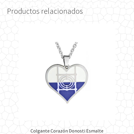
variantes.
Productos relacionados
Las
opciones
se
pueden
elegir
en
la
página
de
producto
Colgante Corazón Donosti Esmalte