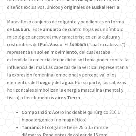
diseños exclusivos, únicos y originales de
Euskal Herria!
Maravilloso conjunto de colgante y pendientes en forma
de
Lauburu
. Este
amuleto
de cuatro hojas es un símbolo
mitológico ancestral muy característico en la cultura y
costumbres del
País Vasco
. El
Lauburu
(“cuatro cabezas”)
representa un
sol en movimiento
, del cual estaba
extendida la creencia de que dicho
sol
tenía poder contra la
influencia del mal. Las cabezas de la vertical representan a
la expresión femenina (emocional y perceptiva) o los
elementos del
fuego
y del
agua
. Por su parte, las cabezas
horizontales simbolizan la energía masculina (mental y
física) o los elementos
aire
y
Tierra
.
Composición:
Acero inoxidable quirúrgico 316 L
hipoalergénico (no magnético).
Tamaño:
El colgante tiene 25 o 15 mm de
diámetro. Pendientes de colgar de 15 mm.