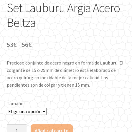
Set Lauburu Argia Acero
Beltza
Rango
53
€
-
56
€
de
Precioso conjunto de acero negro en forma de
Lauburu
. El
precios:
colgante de 15 o 25mm de diámetro está elaborado de
desde
acero quirúrgico inoxidable de la mejor calidad. Los
pendientes son de colgar y tienen 15 mm.
53€
hasta
Tamaño
56€
Set
Añadir al carrito