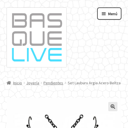
Ir
Ir
Menú
a
al
andir
la
contenido
navegación
nú
o
Inicio
Joyería
Pendientes
Set Lauburu Argia Acero Beltza
🔍