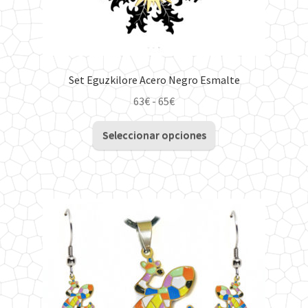
producto
Set Eguzkilore Acero Negro Esmalte
Rango
63
€
-
65
€
de
Este
precios:
Seleccionar opciones
producto
desde
tiene
63€
múltiples
hasta
variantes.
65€
Las
opciones
se
pueden
elegir
en