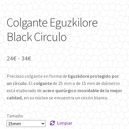
Colgante Eguzkilore
Black Circulo
Rango
24
€
-
34
€
de
Precioso colgante en forma de
Eguzkilore protegido por
precios:
un círculo
. El
colgante
de 25 mm o de 15 mm de diámetro
desde
está elaborado de
acero quirúrgico inoxidable de la mejor
calidad,
en su núcleo se encuentra un circón blanco.
24€
hasta
Tamaño
34€
Limpiar