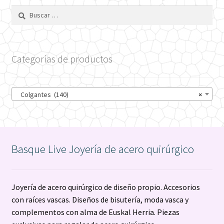
opciones
Buscar:
se
pueden
elegir
Categorías de productos
en
la
página
Colgantes (140)
×
de
producto
Basque Live Joyería de acero quirúrgico
Joyería de acero quirúrgico de diseño propio. Accesorios
con raíces vascas. Diseños de bisutería, moda vasca y
complementos con alma de Euskal Herria. Piezas