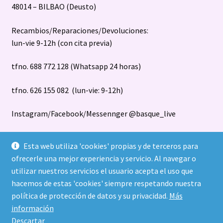
48014 – BILBAO (Deusto)
Recambios/Reparaciones/Devoluciones:
lun-vie 9-12h (con cita previa)
tfno. 688 772 128 (Whatsapp 24 horas)
tfno. 626 155 082 (lun-vie: 9-12h)
Instagram/Facebook/Messennger @basque_live
Esta web utiliza 'cookies' propias y de terceros para
ofrecerle una mejor experiencia y servicio. Al navegar o
utilizar nuestros servicios el usuario acepta el uso que
hacemos de estas 'cookies' siempre respetando nuestra
política de protección de datos y su privacidad.
Más
© Basque Live S.L. todos los diseños registrados
información
Política de privacidad
Construido con WooCommerce
.
Descartar