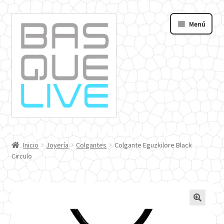
Ir
Ir
Menú
a
al
andir
la
contenido
navegación
nú
o
Inicio
Joyería
Colgantes
Colgante Eguzkilore Black
Circulo
🔍