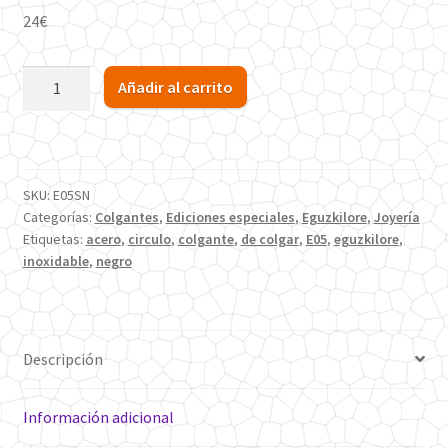
24
€
Colgante
Añadir al carrito
Eguzkilore
Black
Circulo
cantidad
SKU:
E05SN
Categorías:
Colgantes
,
Ediciones especiales
,
Eguzkilore
,
Joyería
Etiquetas:
acero
,
circulo
,
colgante
,
de colgar
,
E05
,
eguzkilore
,
inoxidable
,
negro
Descripción
Información adicional