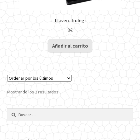
Llavero Irulegi
8
€
Añadir al carrito
Ordenado
Mostrando los 2 resultados
por
los
Buscar:
últimos