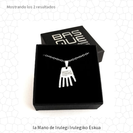
Ordenado
Mostrando los 2 resultados
por
los
últimos
la Mano de Irulegi Irulegiko Eskua