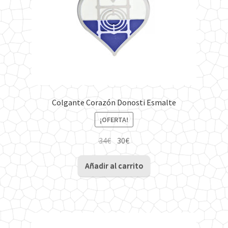
la
página
de
producto
Colgante Corazón Donosti Esmalte
¡OFERTA!
El
El
34
€
30
€
precio
precio
original
actual
Añadir al carrito
era:
es:
34€.
30€.