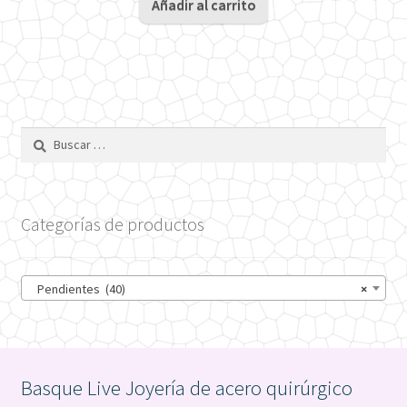
original
actual
Añadir al carrito
era:
es:
35€.
27€.
Buscar:
Categorías de productos
Pendientes (40)
×
Basque Live Joyería de acero quirúrgico