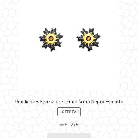
Pendientes Eguzkilore 15mm Acero Negro Esmalte
¡OFERTA!
El
El
35
€
27
€
precio
precio