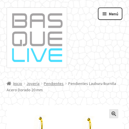
Ir
Ir
Menú
a
al
andir
la
contenido
navegación
nú
o
Inicio
Joyería
Pendientes
Pendientes Lauburu Ikurriña
Acero Dorado 20 mm
🔍