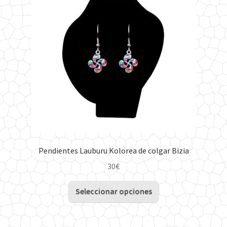
Pendientes Lauburu Kolorea de colgar Bizia
30
€
Este
Seleccionar opciones
producto
tiene
múltiples