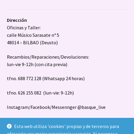
Dirección
Oficinas y Taller:
calle Músico Sarasate nº 5
48014 – BILBAO (Deusto)
Recambios/Reparaciones/Devoluciones:
lun-vie 9-12h (con cita previa)
tfno. 688 772 128 (Whatsapp 24 horas)
tfno. 626 155 082 (lun-vie: 9-12h)
Instagram/Facebook/Messennger @basque_live
Esta web utiliza 'cookies' propias y de terceros para
ofrecerle una mejor experiencia y servicio. Al navegar o