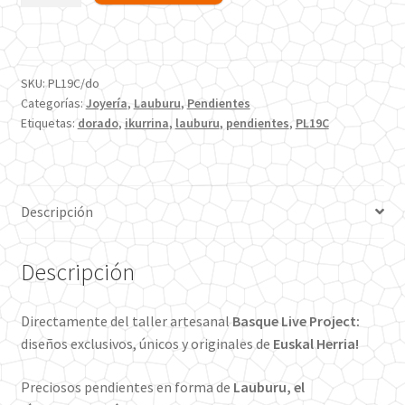
Ikurriña
Acero
Dorado
SKU:
PL19C/do
20
Categorías:
Joyería
,
Lauburu
,
Pendientes
mm
Etiquetas:
dorado
,
ikurrina
,
lauburu
,
pendientes
,
PL19C
cantidad
Descripción
Descripción
Directamente del taller artesanal
Basque Live Project:
diseños exclusivos, únicos y originales de
Euskal Herria!
Preciosos pendientes en forma de
Lauburu,
el