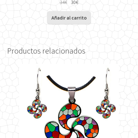
El
El
34
€
30
€
precio
precio
original
actual
Añadir al carrito
era:
es:
34€.
30€.
Productos relacionados