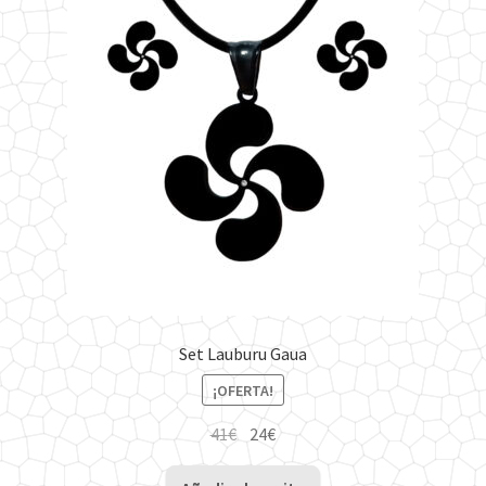
Set Lauburu Gaua
¡OFERTA!
El
El
41
€
24
€
precio
precio