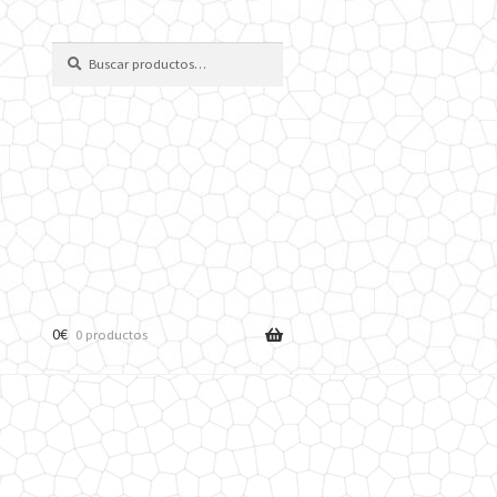
Buscar
Buscar
por:
0
€
0 productos