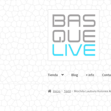
Ir
Ir
a
al
la
contenido
navegación
Tienda
Blog
+ info
Conta
Inicio
Textil
Mochila Lauburu Kolorea A