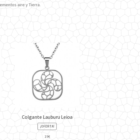
lementos aire y Tierra.
Colgante Lauburu Leioa
¡OFERTA!
19
€