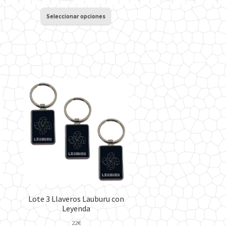
Este
Seleccionar opciones
producto
tiene
múltiples
variantes.
Las
opciones
se
pueden
elegir
en
la
página
de
producto
Lote 3 Llaveros Lauburu con
Leyenda
22
€