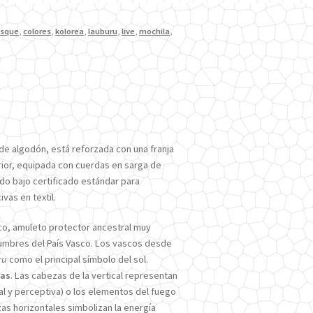
sque
,
colores
,
kolorea
,
lauburu
,
live
,
mochila
,
 de algodón, está reforzada con una franja
erior, equipada con cuerdas en sarga de
do bajo certificado estándar para
vas en textil.
ico, amuleto protector ancestral muy
stumbres del País Vasco. Los vascos desde
ru
como el principal símbolo del sol.
zas
. Las cabezas de la vertical representan
l y perceptiva) o los elementos del fuego
zas horizontales simbolizan la energía