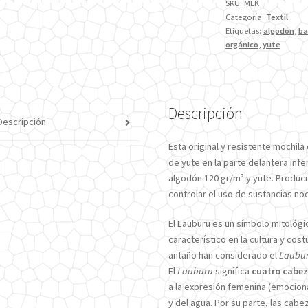
SKU:
MLK
Categoría:
Textil
Etiquetas:
algodón
,
ba
orgánico
,
yute
Descripción
Descripción
Esta original y resistente mochila
de yute en la parte delantera inf
algodón 120 gr/m² y yute. Produci
controlar el uso de sustancias noci
El Lauburu es un símbolo mitológ
característico en la cultura y co
antaño han considerado el
Laubu
El
Lauburu
significa
cuatro cabe
a la expresión femenina (emociona
y del agua. Por su parte, las cabe