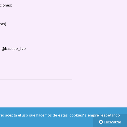
ciones:
ras)
 @basque_live
usuario acepta el uso que hacemos de estas 'cookies' siempre respetando
Descartar