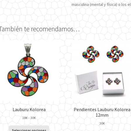
masculina (mental y física) o los e
También te recomendamos…
Lauburu Kolorea
Pendientes Lauburu Kolorea
12mm
Rango
18
€
-
30
€
de
30
€
Este
precios:
Seleccionar opciones