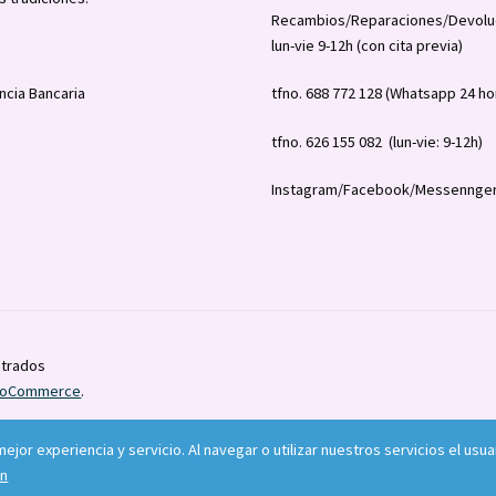
Recambios/Reparaciones/Devolu
lun-vie 9-12h (con cita previa)
ncia Bancaria
tfno. 688 772 128 (Whatsapp 24 ho
tfno. 626 155 082 (lun-vie: 9-12h)
Instagram/Facebook/Messennger
strados
WooCommerce
.
 mejor experiencia y servicio. Al navegar o utilizar nuestros servicios el 
ón