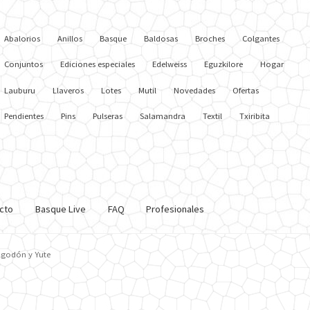
Abalorios
Anillos
Basque
Baldosas
Broches
Colgantes
Conjuntos
Ediciones especiales
Edelweiss
Eguzkilore
Hogar
Lauburu
Llaveros
Lotes
Mutil
Novedades
Ofertas
Pendientes
Pins
Pulseras
Salamandra
Textil
Txiribita
cto
Basque Live
FAQ
Profesionales
lgodón y Yute