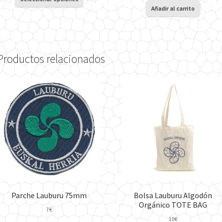
producto
desde
Añadir al carrito
tiene
18€
múltiples
hasta
variantes.
30€
Las
opciones
Productos relacionados
se
pueden
elegir
en
la
página
de
producto
Parche Lauburu 75mm
Bolsa Lauburu Algodón
Orgánico TOTE BAG
7
€
10
€