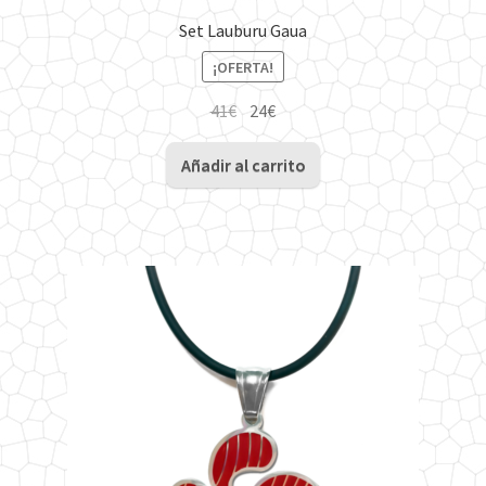
Set Lauburu Gaua
¡OFERTA!
El
El
41
€
24
€
precio
precio
original
actual
Añadir al carrito
era:
es:
41€.
24€.