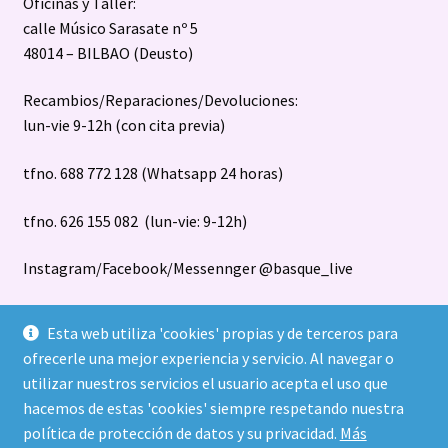
Oficinas y Taller:
calle Músico Sarasate nº 5
48014 – BILBAO (Deusto)
Recambios/Reparaciones/Devoluciones:
lun-vie 9-12h (con cita previa)
tfno. 688 772 128 (Whatsapp 24 horas)
tfno. 626 155 082 (lun-vie: 9-12h)
Instagram/Facebook/Messennger @basque_live
Esta web utiliza 'cookies' propias y de terceros para
ofrecerle una mejor experiencia y servicio. Al navegar o
utilizar nuestros servicios el usuario acepta el uso que
hacemos de estas 'cookies' siempre respetando nuestra
política de protección de datos y su privacidad.
Más
© Basque Live S.L. todos los diseños registrados