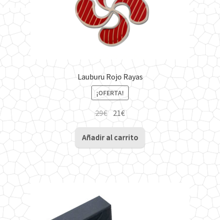
Lauburu Rojo Rayas
¡OFERTA!
El
El
29
€
21
€
precio
precio
original
actual
Añadir al carrito
era:
es:
29€.
21€.