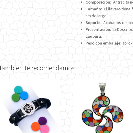
Composición:
Antracita ne
Tamaño:
El
llavero
tiene 
cm de largo.
Soporte:
Acabados de acer
Presentación:
1x Descripci
Lauburu
.
Peso con embalaje:
aprox.
También te recomendamos…