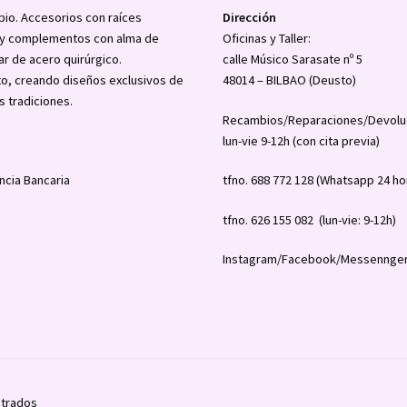
pio. Accesorios con raíces
Dirección
a y complementos con alma de
Oficinas y Taller:
ar de acero quirúrgico.
calle Músico Sarasate nº 5
o, creando diseños exclusivos de
48014 – BILBAO (Deusto)
s tradiciones.
Recambios/Reparaciones/Devolu
lun-vie 9-12h (con cita previa)
ncia Bancaria
tfno. 688 772 128 (Whatsapp 24 ho
tfno. 626 155 082 (lun-vie: 9-12h)
Instagram/Facebook/Messennger
strados