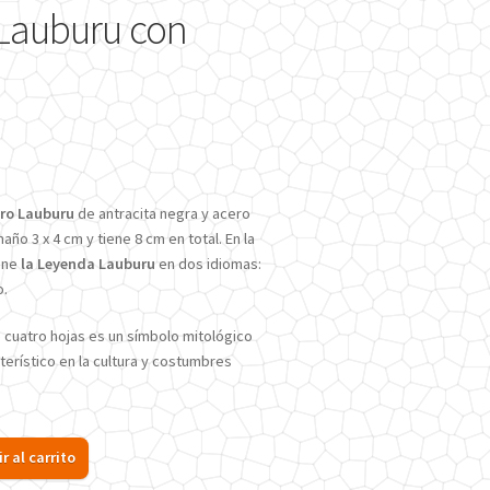
 Lauburu con
a
ero Lauburu
de antracita negra y acero
año 3 x 4 cm y tiene 8 cm en total. En la
iene
la Leyenda Lauburu
en dos idiomas:
o.
 cuatro hojas es un símbolo mitológico
terístico en la cultura y costumbres
r al carrito