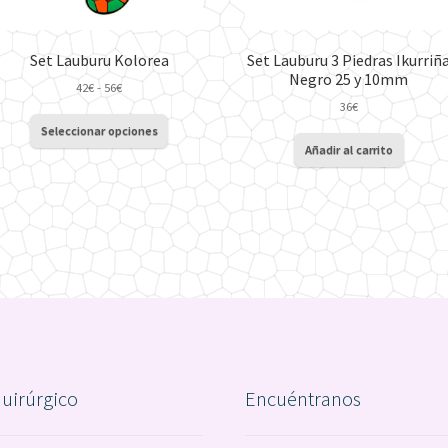
Set Lauburu Kolorea
Set Lauburu 3 Piedras Ikurriñ
Negro 25 y 10mm
Rango
42
€
-
56
€
de
36
€
Este
precios:
Seleccionar opciones
producto
desde
Añadir al carrito
tiene
42€
múltiples
hasta
variantes.
56€
Las
opciones
se
pueden
elegir
en
la
página
de
quirúrgico
Encuéntranos
producto