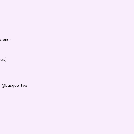
ciones:
ras)
 @basque_live