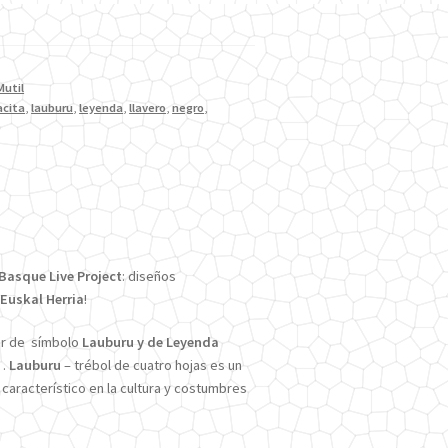
Mutil
acita
,
lauburu
,
leyenda
,
llavero
,
negro
,
Basque Live Project
: diseños
Euskal Herria
!
er de símbolo
Lauburu y de Leyenda
o
.
Lauburu
– trébol de cuatro hojas es un
característico en la cultura y costumbres