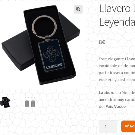
Llavero
🔍
Leyend
8
€
Este elegante
Llav
inoxidable es de tam
parte trasera cont
euskera y castellan
Lauburu
– trébol de
ancestral muy carac
del
País Vasco
.
Llavero
Añadi
Lauburu