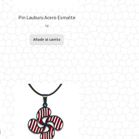
Pin Lauburu Acero Esmalte
7
€
Añadir al carrito
ucto
ples
ntes.
ones
en
na
ucto