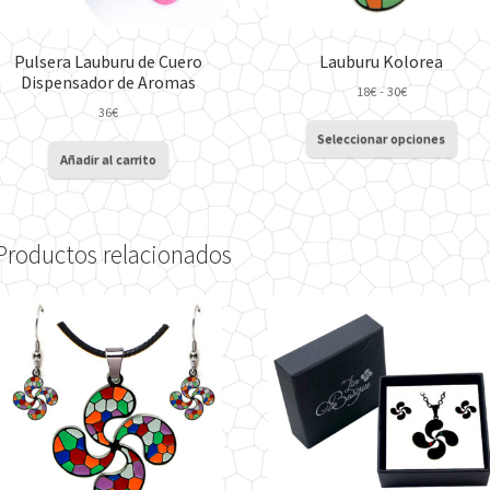
Pulsera Lauburu de Cuero
Lauburu Kolorea
Dispensador de Aromas
Rango
18
€
-
30
€
36
€
de
Este
precios:
Seleccionar opciones
prod
desde
Añadir al carrito
tiene
18€
múlti
hasta
varia
30€
Las
Productos relacionados
opci
se
pued
elegir
en
la
pági
de
prod