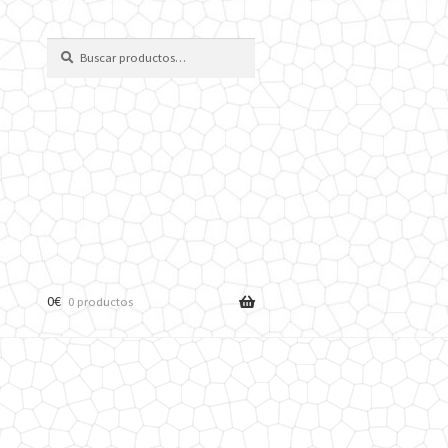
Buscar
Buscar
por:
0
€
0 productos