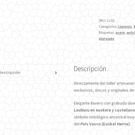
con
Leyenda
cantidad
SKU:
LL02
Categorías:
Llaveros
,
Etiquetas:
acero
,
antr
plateado
Descripción
Descripción
Directamente del taller artesanal
exclusivos, únicos y originales de
Elegante llavero con grabado lás
Lauburu en euskera y castellan
símbolo mitológico ancestral muy 
del
País Vasco (Euskal Herria).