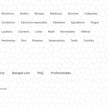
Abalorios
Anillos
Basque
Baldosas
Broches
Colgantes
Conjuntos
Ediciones especiales
Edelweiss
Eguzkilore
Hogar
Lauburu
Llaveros
Lotes
Mutil
Novedades
Ofertas
Pendientes
Pins
Pulseras
Salamandra
Textil
Txiribita
cto
Basque Live
FAQ
Profesionales
yenda