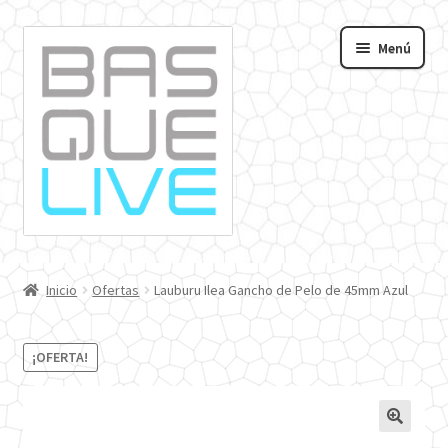
Ir
Ir
Menú
a
al
andir
la
contenido
navegación
nú
o
Inicio
Ofertas
Lauburu Ilea Gancho de Pelo de 45mm Azul
¡OFERTA!
🔍