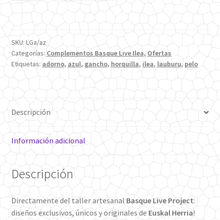
Gancho
de
Pelo
SKU:
LGa/az
de
Categorías:
Complementos Basque Live Ilea
,
Ofertas
45mm
Etiquetas:
adorno
,
azul
,
gancho
,
horquilla
,
ilea
,
lauburu
,
pelo
Azul
cantidad
Descripción
Información adicional
Descripción
Directamente del taller artesanal
Basque Live Project
:
diseños exclusivos, únicos y originales de
Euskal Herria
!