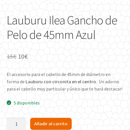
Lauburu Ilea Gancho de
Pelo de 45mm Azul
El
El
15
€
10
€
precio
precio
El accesorio para el cabello de 45mm de diámetro en
original
actual
forma de
Lauburu con circonita en el centro
. Un adorno
era:
es:
para el cabello muy particular y único que te hará destacar!
15€.
10€.
5 disponibles
Lauburu
Añadir al carrito
Ilea