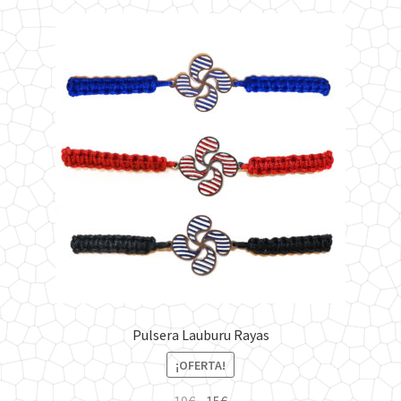
Pulsera Lauburu Rayas
¡OFERTA!
El
El