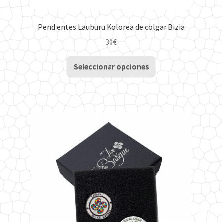
Pendientes Lauburu Kolorea de colgar Bizia
30
€
Este
Seleccionar opciones
producto
tiene
múltiples
variantes.
Las
opciones
se
pueden
elegir
en
la
página