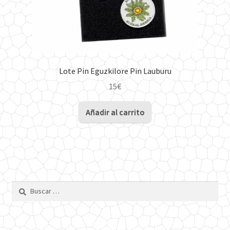
de
producto
Lote Pin Eguzkilore Pin Lauburu
15
€
Añadir al carrito
Buscar: