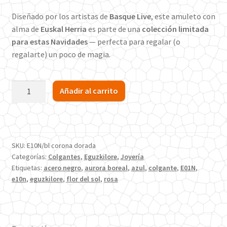
Diseñado por los artistas de
Basque Live
, este amuleto con
alma de
Euskal Herria
es parte de una
colección limitada
para estas Navidades
— perfecta para regalar (o
regalarte) un poco de magia.
Eguzkilore
Añadir al carrito
Acero
Negro
y
Dorado
SKU:
E10N/bl corona dorada
25mm
Categorías:
Colgantes
,
Eguzkilore
,
Joyería
con
Etiquetas:
acero negro
,
aurora boreal
,
azul
,
colgante
,
E01N
,
Circón
e10n
,
eguzkilore
,
flor del sol
,
rosa
Blanco
cantidad