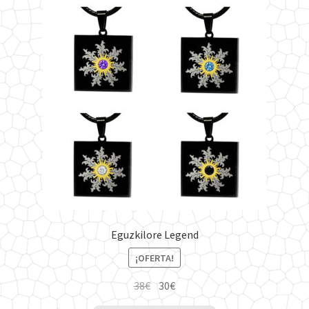
Eguzkilore Legend
¡OFERTA!
El
El
38
€
30
€
precio
precio