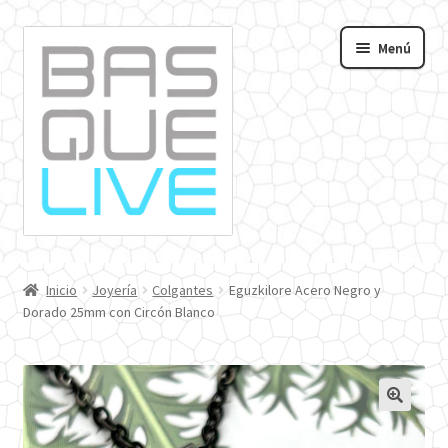
Ir
Ir
Menú
a
al
andir
la
contenido
navegación
nú
o
Inicio
Joyería
Colgantes
Eguzkilore Acero Negro y
Dorado 25mm con Circón Blanco
🔍