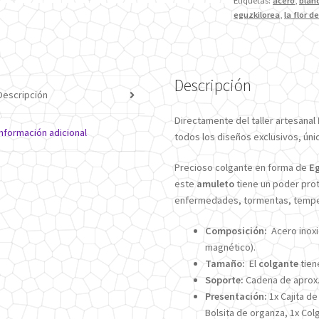
Etiquetas:
acero
,
blan
eguzkilorea
,
la flor de
Descripción
Descripción
Directamente del taller artesanal
Información adicional
todos los diseños exclusivos, únic
Precioso colgante en forma de
Eg
este
amuleto
tiene un poder prot
enfermedades, tormentas, tempe
Composición:
Acero inoxi
magnético).
Tamaño:
El
colgante
tien
Soporte:
Cadena de aprox.
Presentación:
1x Cajita d
Bolsita de organza, 1x Co