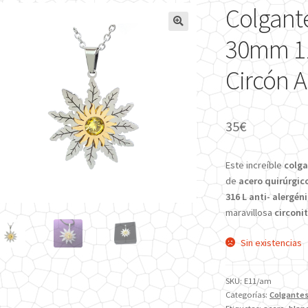
Colgante
🔍
30mm 11
Circón A
35
€
Este increíble
colg
de
acero quirúrgic
316 L anti- alergén
maravillosa
circoni
Sin existencias
SKU:
E11/am
Categorías:
Colgante