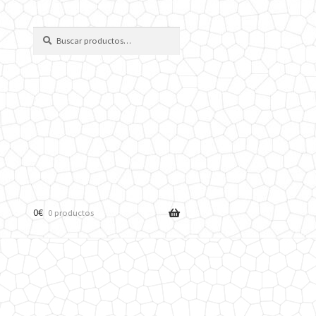
Buscar
Buscar
por:
0
€
0 productos