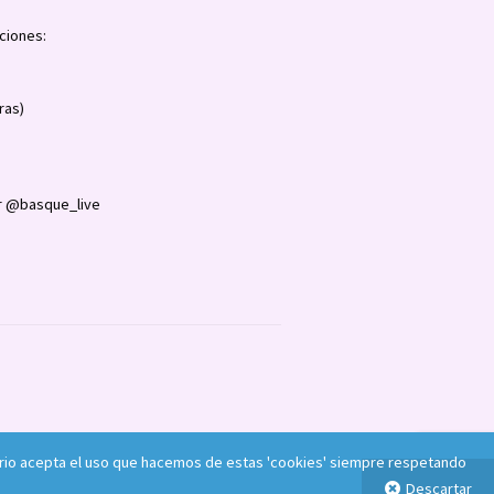
ciones:
ras)
 @basque_live
usuario acepta el uso que hacemos de estas 'cookies' siempre respetando
Descartar