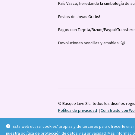
País Vasco, heredando la simbología de su
Envíos de Joyas Gratis!
Pagos con Tarjeta/Bizum/Paypal/Transfere
Devoluciones sencillas y amables! 🙂
© Basque Live S.L. todos los diseños regi
Política de privacidad
Construido con 
Esta web utiliza 'cookies' propias y de terceros para ofrecerle una
nuestra política de protección de datos y su privacidad.
Más informaci