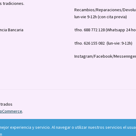
s tradiciones.
Recambios/Reparaciones/Devolu
lun-vie 9-12h (con cita previa)
ncia Bancaria
tfno. 688 772 128 (Whatsapp 24 ho
tfno. 626 155 082 (lun-vie: 9-12h)
Instagram/Facebook/Messennger
strados
WooCommerce
.
 mejor experiencia y servicio. Al navegar o utilizar nuestros servicios el 
ón