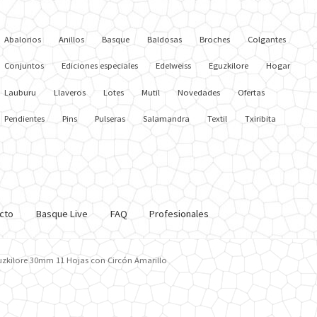
Abalorios
Anillos
Basque
Baldosas
Broches
Colgantes
Conjuntos
Ediciones especiales
Edelweiss
Eguzkilore
Hogar
Lauburu
Llaveros
Lotes
Mutil
Novedades
Ofertas
Pendientes
Pins
Pulseras
Salamandra
Textil
Txiribita
cto
Basque Live
FAQ
Profesionales
zkilore 30mm 11 Hojas con Circón Amarillo