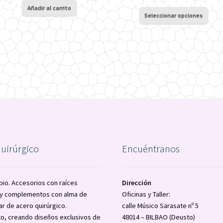
de
Añadir al carrito
Este
precios:
Seleccionar opciones
prod
desde
tiene
42€
múlti
hasta
varia
48€
Las
opci
se
pued
elegir
en
la
pági
de
quirúrgico
Encuéntranos
prod
pio. Accesorios con raíces
Dirección
a y complementos con alma de
Oficinas y Taller:
ar de acero quirúrgico.
calle Músico Sarasate nº 5
o, creando diseños exclusivos de
48014 – BILBAO (Deusto)