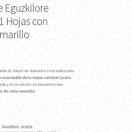
 Eguzkilore
 Hojas con
marillo
ante
de 30mm de diámetro está elaborado
o inoxidable de la mejor calidad (acero
ico)
y en su núcleo se encuentra una
ta de color amarillo
.
s
,
Eguzkilore
,
Joyería