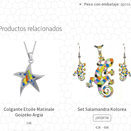
Peso con embalaje:
aprox.
Productos relacionados
Colgante Etoile Matinale
Set Salamandra Kolorea
Goizeko Argia
¡OFERTA!
34
€
Rango
42
€
-
48
€