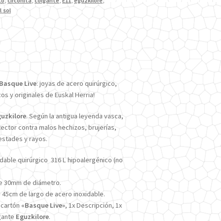
co
,
circonita
,
colgante
,
E11
,
eguzkilore
,
l sol
Basque Live
: joyas de acero quirúrgico,
os y originales de Euskal Herria!
uzkilore
. Según la antigua leyenda vasca,
ector contra malos hechizos, brujerías,
stades y rayos.
dable quirúrgico 316 L hipoalergénico (no
e 30mm de diámetro.
 45cm de largo de acero inoxidable.
e cartón
«Basque Live»
, 1x Descripción, 1x
lgante
Eguzkilore
.