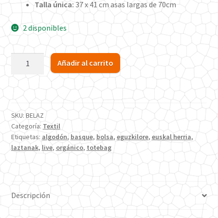
Talla única:
37 x 41 cm asas largas de 70cm
2 disponibles
Bolsa
Añadir al carrito
Eguzkilore
Laztanak
Algodón
Orgánico
SKU:
BELAZ
TOTE
Categoría:
Textil
BAG
Etiquetas:
algodón
,
basque
,
bolsa
,
eguzkilore
,
euskal herria
,
cantidad
laztanak
,
live
,
orgánico
,
totebag
Descripción