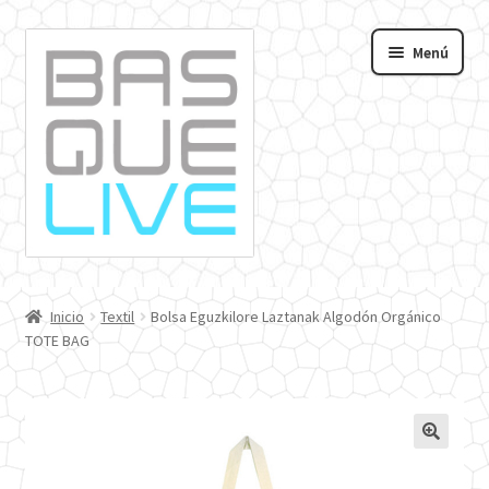
Ir
Ir
Menú
a
al
andir
la
contenido
navegación
nú
o
Inicio
Textil
Bolsa Eguzkilore Laztanak Algodón Orgánico
TOTE BAG
🔍