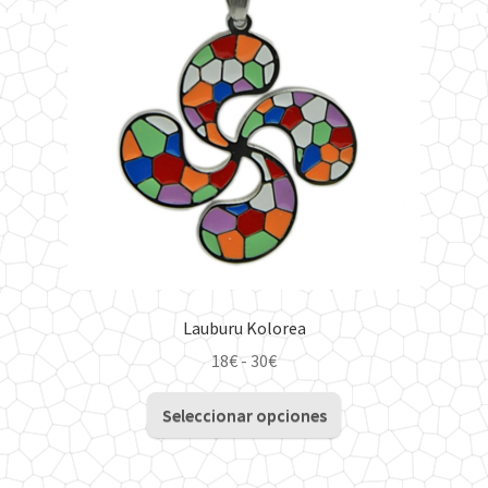
Lauburu Kolorea
Rango
18
€
-
30
€
de
Este
precios:
Seleccionar opciones
producto
desde
tiene
18€
múltiples