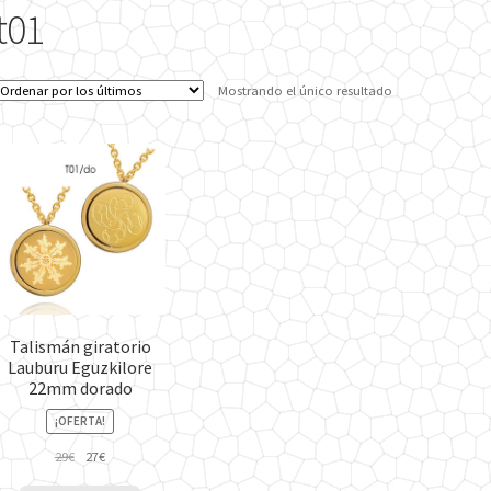
t01
Mostrando el único resultado
Talismán giratorio
Lauburu Eguzkilore
22mm dorado
¡OFERTA!
El
El
29
€
27
€
precio
precio