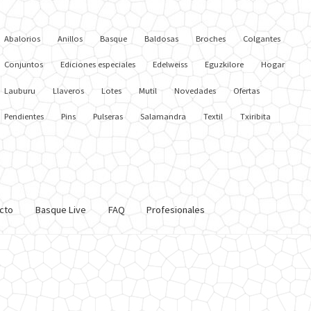
Abalorios
Anillos
Basque
Baldosas
Broches
Colgantes
Conjuntos
Ediciones especiales
Edelweiss
Eguzkilore
Hogar
Lauburu
Llaveros
Lotes
Mutil
Novedades
Ofertas
Pendientes
Pins
Pulseras
Salamandra
Textil
Txiribita
cto
Basque Live
FAQ
Profesionales