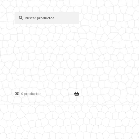
Buscar
Buscar
por:
0
€
0 productos