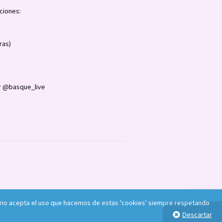
ciones:
ras)
 @basque_live
usuario acepta el uso que hacemos de estas 'cookies' siempre respetando
Descartar