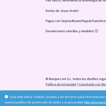
País Vasco, heredando la simbología de su
Envíos de Joyas Gratis!
Pagos con Tarjeta/Bizum/Paypal/Transfere
Devoluciones sencillas y amables! 🙂
© Basque Live S.L. todos los diseños regi
Política de privacidad
Construido con 
Esta web utiliza 'cookies' propias y de terceros para ofrecerle una
nuestra política de protección de datos y su privacidad.
Más informaci