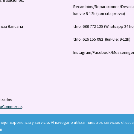
s tradiciones.
Recambios/Reparaciones/Devolu
lun-vie 9-12h (con cita previa)
ncia Bancaria
tfno. 688 772 128 (Whatsapp 24 ho
tfno. 626 155 082 (lun-vie: 9-12h)
Instagram/Facebook/Messennger
strados
WooCommerce
.
 mejor experiencia y servicio. Al navegar o utilizar nuestros servicios el 
ón