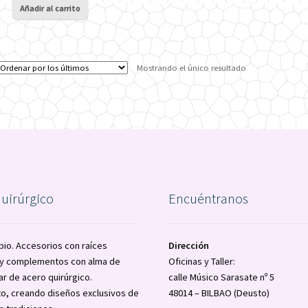
original
actual
Añadir al carrito
era:
es:
29€.
27€.
Mostrando el único resultado
quirúrgico
Encuéntranos
pio. Accesorios con raíces
Dirección
a y complementos con alma de
Oficinas y Taller:
ar de acero quirúrgico.
calle Músico Sarasate nº 5
o, creando diseños exclusivos de
48014 – BILBAO (Deusto)