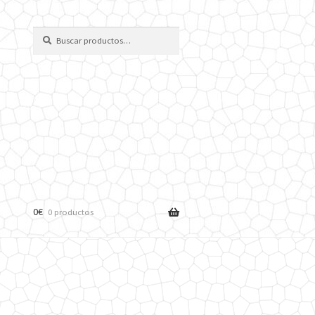
Buscar
Buscar
por:
0
€
0 productos