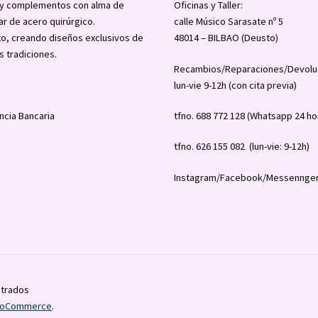
a y complementos con alma de
Oficinas y Taller:
ar de acero quirúrgico.
calle Músico Sarasate nº 5
o, creando diseños exclusivos de
48014 – BILBAO (Deusto)
s tradiciones.
Recambios/Reparaciones/Devolu
lun-vie 9-12h (con cita previa)
ncia Bancaria
tfno. 688 772 128 (Whatsapp 24 ho
tfno. 626 155 082 (lun-vie: 9-12h)
Instagram/Facebook/Messennger
strados
WooCommerce
.