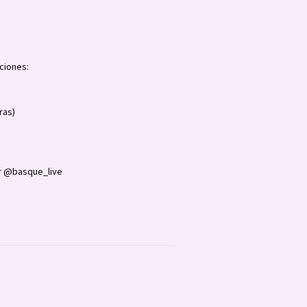
ciones:
ras)
 @basque_live