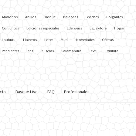
Abalorios
Anillos
Basque
Baldosas
Broches
Colgantes
Conjuntos
Ediciones especiales
Edelweiss
Eguzkilore
Hogar
Lauburu
Llaveros
Lotes
Mutil
Novedades
Ofertas
Pendientes
Pins
Pulseras
Salamandra
Textil
Txiribita
cto
Basque Live
FAQ
Profesionales