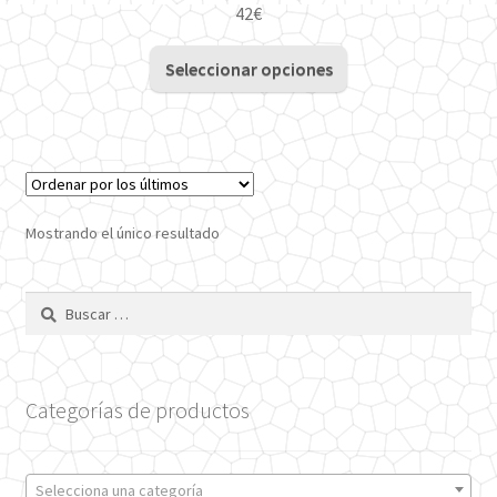
42
€
Este
Seleccionar opciones
producto
tiene
múltiples
variantes.
Las
opciones
Mostrando el único resultado
se
pueden
Buscar:
elegir
en
la
página
Categorías de productos
de
producto
Selecciona una categoría