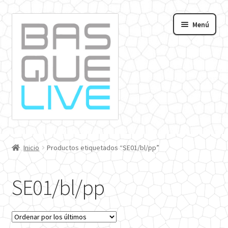
Ir
Ir
Menú
a
al
andir
la
contenido
navegación
nú
o
Inicio
Productos etiquetados “SE01/bl/pp”
SE01/bl/pp