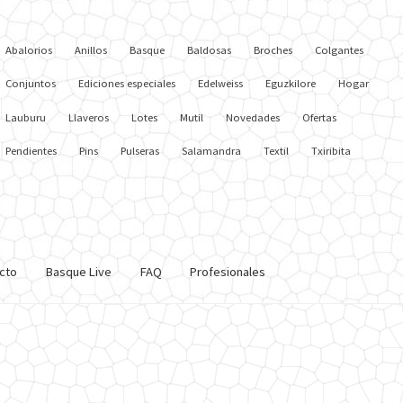
Abalorios
Anillos
Basque
Baldosas
Broches
Colgantes
Conjuntos
Ediciones especiales
Edelweiss
Eguzkilore
Hogar
Lauburu
Llaveros
Lotes
Mutil
Novedades
Ofertas
Pendientes
Pins
Pulseras
Salamandra
Textil
Txiribita
cto
Basque Live
FAQ
Profesionales