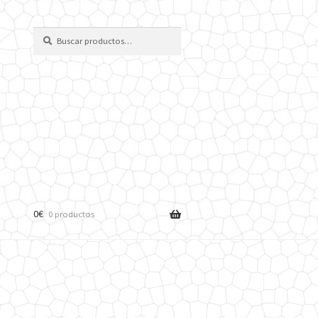
Buscar
Buscar
por:
0
€
0 productos