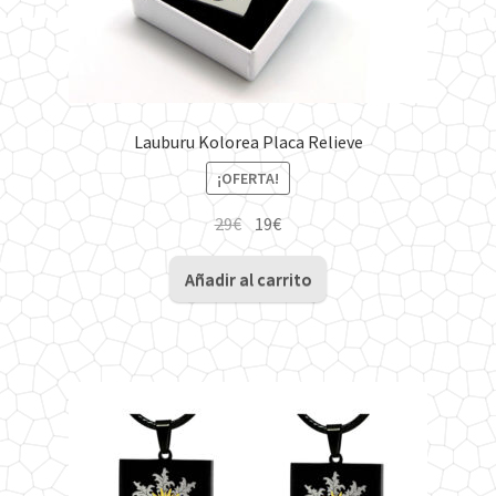
Lauburu Kolorea Placa Relieve
¡OFERTA!
El
El
29
€
19
€
precio
precio
original
actual
Añadir al carrito
era:
es:
29€.
19€.