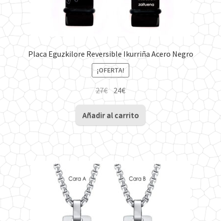
Placa Eguzkilore Reversible Ikurriña Acero Negro
¡OFERTA!
El
El
27
€
24
€
precio
precio
original
actual
Añadir al carrito
era:
es:
27€.
24€.