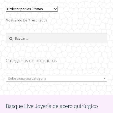
variantes.
Las
opciones
Ordenado
Mostrando los 7 resultados
se
por
pueden
los
Buscar:
últimos
elegir
en
la
página
Categorías de productos
de
producto
Selecciona una categoría
Basque Live Joyería de acero quirúrgico