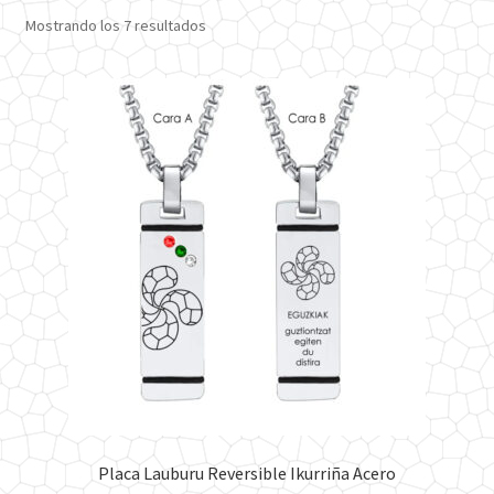
Ordenado
Mostrando los 7 resultados
por
los
últimos
Placa Lauburu Reversible Ikurriña Acero