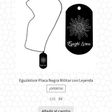
Eguzkilore Placa Negra Militar con Leyenda
¡OFERTA!
El
El
12
€
8
€
precio
precio
original
actual
Añadir al carrito