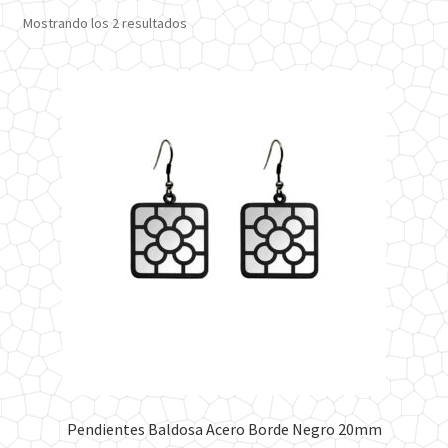
Ordenado
Mostrando los 2 resultados
por
los
últimos
Pendientes Baldosa Acero Borde Negro 20mm