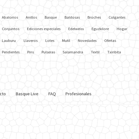
Abalorios
Anillos
Basque
Baldosas
Broches
Colgantes
Conjuntos
Ediciones especiales
Edelweiss
Eguzkilore
Hogar
Lauburu
Llaveros
Lotes
Mutil
Novedades
Ofertas
Pendientes
Pins
Pulseras
Salamandra
Textil
Txiribita
cto
Basque Live
FAQ
Profesionales