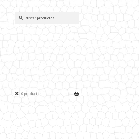
Buscar
Buscar
por:
0
€
0 productos