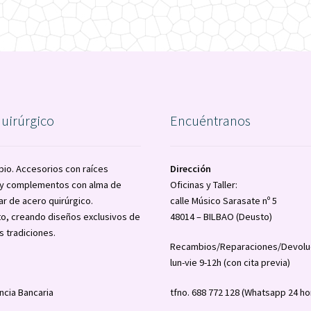
por
los
últimos
quirúrgico
Encuéntranos
pio. Accesorios con raíces
Dirección
a y complementos con alma de
Oficinas y Taller:
ar de acero quirúrgico.
calle Músico Sarasate nº 5
o, creando diseños exclusivos de
48014 – BILBAO (Deusto)
s tradiciones.
Recambios/Reparaciones/Devolu
lun-vie 9-12h (con cita previa)
ncia Bancaria
tfno. 688 772 128 (Whatsapp 24 ho