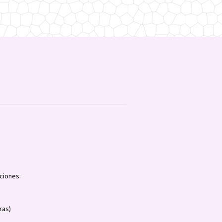
ciones:
ras)