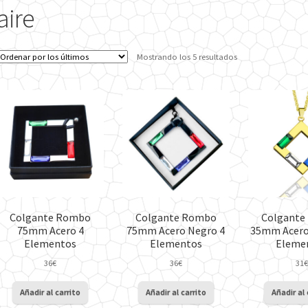
aire
Ordenado
Mostrando los 5 resultados
por
los
últimos
Colgante Rombo
Colgante Rombo
Colgante
75mm Acero 4
75mm Acero Negro 4
35mm Acero
Elementos
Elementos
Eleme
36
€
36
€
31
€
Añadir al carrito
Añadir al carrito
Añadir al 