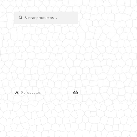
Buscar
Buscar
por:
0
€
0 productos