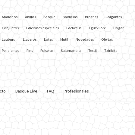
Abalorios
Anillos
Basque
Baldosas
Broches
Colgantes
Conjuntos
Ediciones especiales
Edelweiss
Eguzkilore
Hogar
Lauburu
Llaveros
Lotes
Mutil
Novedades
Ofertas
Pendientes
Pins
Pulseras
Salamandra
Textil
Txiribita
cto
Basque Live
FAQ
Profesionales