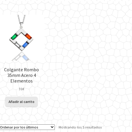
Colgante Rombo
35mm Acero 4
Elementos
31
€
Añadir al carrito
Ordenado
Mostrando los 5 resultados